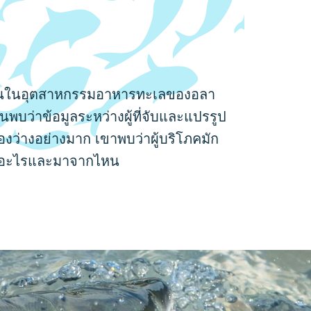
มทำงานในอุตสาหกรรมอาหารทะเลของอลา
นพบว่าข้อมูลระหว่างผู้ที่จับและแปรรูป
่องว่างอย่างมาก เขาพบว่าผู้บริโภคมัก
คืออะไรและมาจากไหน