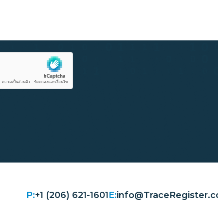
P:
+1 (206) 621-1601
E:
info@TraceRegister.