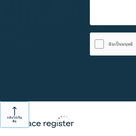
กลับไปเริ่ม
ต้น