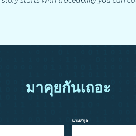
 story starts with traceability you can co
มาคุยกันเถอะ
นามสกุล